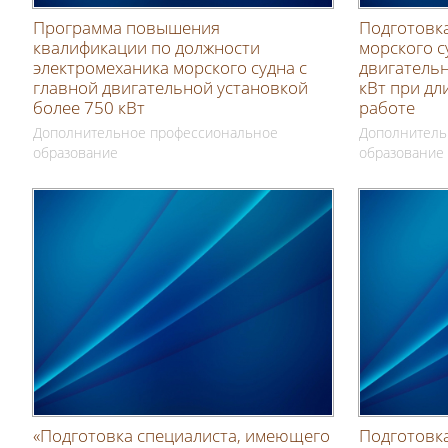
Программа повышения
Подготовк
квалификации по должности
морского с
электромеханика морского судна с
двигательн
главной двигательной установкой
кВт при дл
более 750 кВт
работе
Дополнительное профессиональное
Дополнитель
образование
образование
«Подготовка специалиста, имеющего
Подготовк