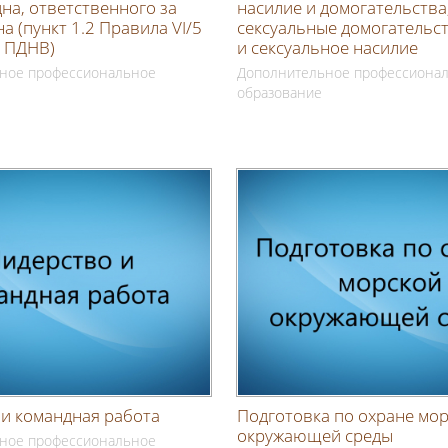
дна, ответственного за
насилие и домогательства
а (пункт 1.2 Правила VI/5
сексуальные домогательс
 ПДНВ)
и сексуальное насилие
ное профессиональное
Дополнительное профессиона
образование
и командная работа
Подготовка по охране мо
окружающей среды
ное профессиональное