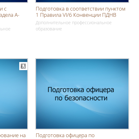
и с
Подготовка в соответствии пунктом
здела A-
1 Правила VI/6 Конвенции ПДНВ
Дополнительное профессиональное
льное
образование
рование на
Подготовка офицера по