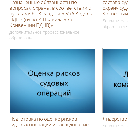
назначенные обязанности по
состава су
вопросам охраны, в соответствии с
охрану судн
пунктами 6 - 8 раздела A-VI/6 Кодекса
Конвенции
ПДНВ (пункт 4 Правила VI/6
Дополнитель
Конвенции ПДНВ)»
образование
Дополнительное профессиональное
образование
Подготовка по оценке рисков
Лидерство 
судовых операций и раследование
Дополнитель