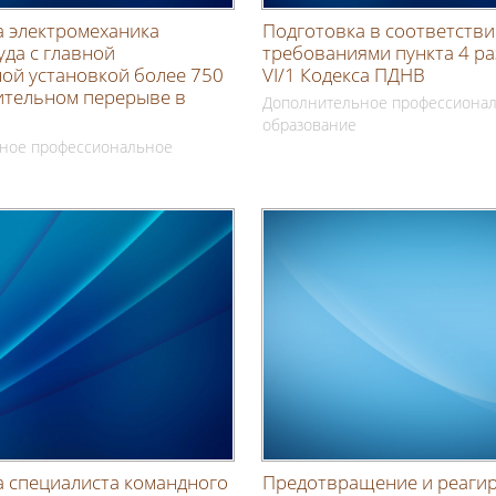
а электромеханика
Подготовка в соответстви
уда с главной
требованиями пункта 4 ра
ой установкой более 750
VI/1 Кодекса ПДНВ
ительном перерыве в
Дополнительное профессиона
образование
ное профессиональное
а специалиста командного
Предотвращение и реаги