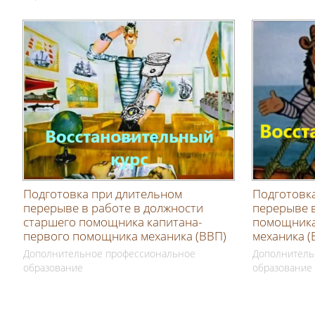
Подготовка при длительном
Подготовк
перерыве в работе в должности
перерыве в
старшего помощника капитана-
помощника
первого помощника механика (ВВП)
механика (
Дополнительное профессиональное
Дополнитель
образование
образование