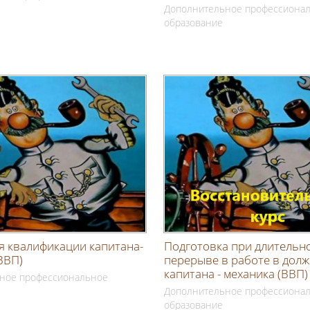
Дополнительное профессиона
образование
 квалификации капитана-
Подготовка при длительн
ВВП)
перерыве в работе в дол
капитана - механика (ВВП)
ное профессиональное
Дополнительное профессиона
образование