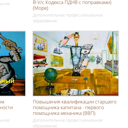
В-V/с Кодекса ПДНВ с поправками)
льное
(Море)
Дополнительное профессиональное
образование
ом
Повышения квалификации старшего
жности
помощника капитана - первого
помощника механика (ВВП)
льное
Дополнительное профессиональное
образование