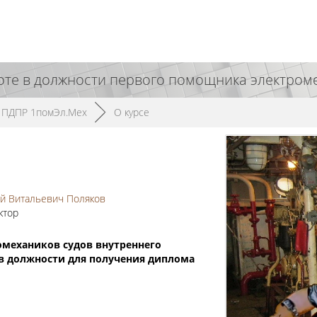
оте в должности первого помощника электроме
ПДПР 1помЭл.Мех
►
О курсе
й Витальевич Поляков
ктор
механиков судов внутреннего
 в должности для получения диплома