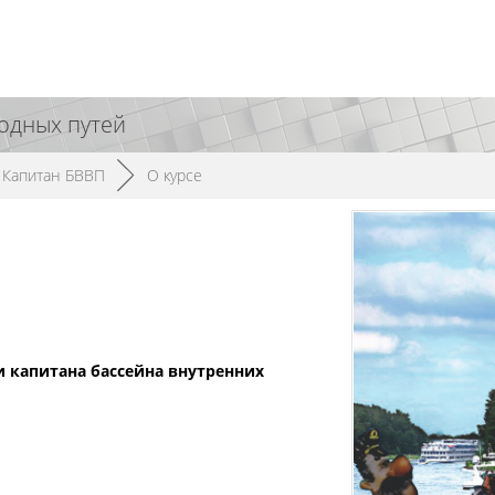
одных путей
Капитан БВВП
►
О курсе
капитана бассейна внутренних