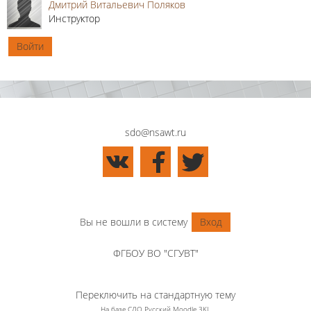
Дмитрий Витальевич Поляков
Инструктор
Войти
sdo@nsawt.ru
Вы не вошли в систему
Вход
ФГБОУ ВО "СГУВТ"
Переключить на стандартную тему
На базе СДО Русский Moodle 3KL