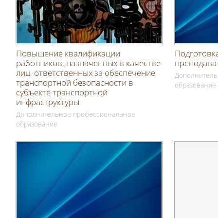
Повышение квалификации
Подготовка
работников, назначенных в качестве
преподава
лиц, ответственных за обеспечение
Дополнитель
транспортной безопасности в
образование
субъекте транспортной
инфраструктуры
Дополнительное профессиональное
образование