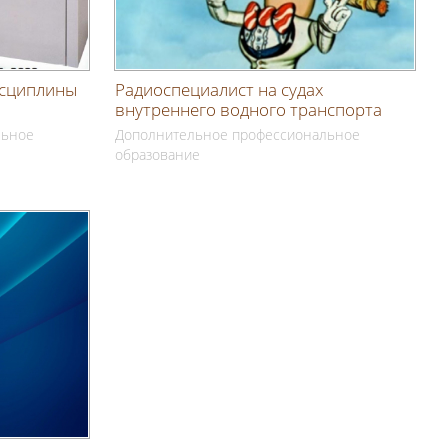
исциплины
Радиоспециалист на судах
внутреннего водного транспорта
льное
Дополнительное профессиональное
образование