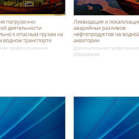
ия погрузочно-
Ликвидация и локализаци
ной деятельности
аварийных разливов
ьно к опасным грузам на
нефтепродуктов на водно
м водном транспорте
акватории
ное профессиональное
Дополнительное профессиона
образование