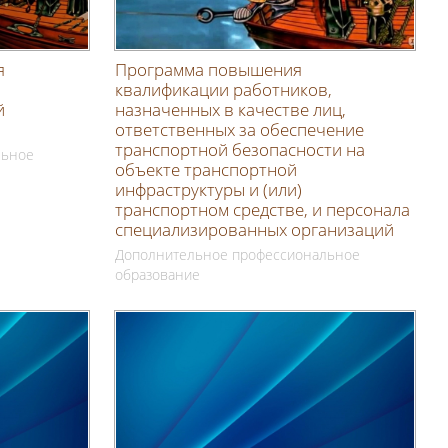
я
Программа повышения
квалификации работников,
й
назначенных в качестве лиц,
ответственных за обеспечение
транспортной безопасности на
льное
объекте транспортной
инфраструктуры и (или)
транспортном средстве, и персонала
специализированных организаций
Дополнительное профессиональное
образование