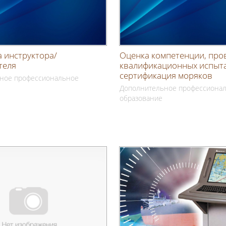
 инструктора/
Оценка компетенции, про
теля
квалификационных испыт
сертификация моряков
ное профессиональное
Дополнительное профессиона
образование